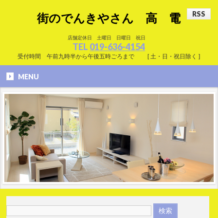
RSS
RSS
街のでんきやさん 高 電
店舗定休日 土曜日 日曜日 祝日
TEL
019-636-4154
受付時間 午前九時半から午後五時ごろまで [ 土・日・祝日除く ]
MENU