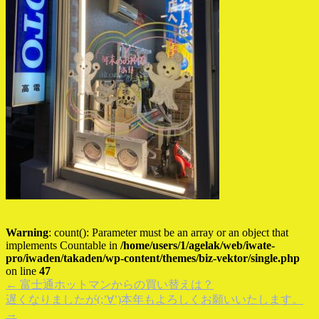
Warning
: count(): Parameter must be an array or an object that
implements Countable in
/home/users/1/agelak/web/iwate-
pro/iwaden/takaden/wp-content/themes/biz-vektor/single.php
on line
47
←
富士通ホットマンからの買い替えは？
遅くなりましたが(;’∀’)本年もよろしくお願いいたします。
→