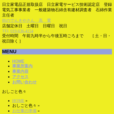
日立家電品正規取扱店 日立家電サービス技術認定店 登録
電気工事事業者 一般建築物石綿含有建材調査者 石綿作業
主任者
街のでんきやさん 高 電
店舗定休日 土曜日 日曜日 祝日
TEL
019-636-4154
受付時間 午前九時半から午後五時ごろまで [ 土・日・
祝日除く ]
MENU
メ
HOME
事業所案内
ニ
事業内容
ュ
アクセス
ー
お問い合わせ
を
飛
おしごと色々
ば
す
HOME
»
おしごと色々
»
お仕事の準備
»