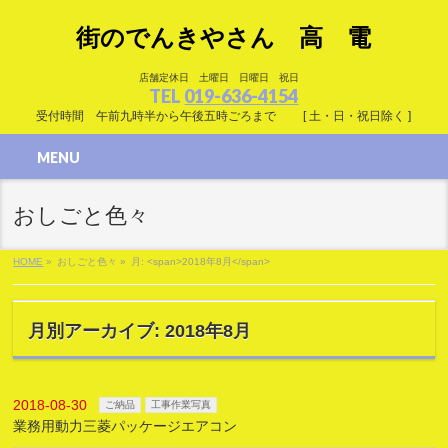
街のでんきやさん 高 電
店舗定休日 土曜日 日曜日 祝日
TEL
019-636-4154
受付時間 午前九時半から午後五時ごろまで [ 土・日・祝日除く ]
MENU
おしごと色々
HOME
»
おしごと色々
»
月: <span>2018年8月</span>
月別アーカイブ: 2018年8月
2018-08-30
ご納品
工事作業写真
業務用動力三菱パッケージエアコン