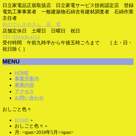
日立家電品正規取扱店 日立家電サービス技術認定店 登録
電気工事事業者 一般建築物石綿含有建材調査者 石綿作業
主任者
街のでんきやさん 高 電
店舗定休日 土曜日 日曜日 祝日
TEL
019-636-4154
受付時間 午前九時半から午後五時ごろまで [ 土・日・
祝日除く ]
MENU
メ
HOME
事業所案内
ニ
事業内容
ュ
アクセス
ー
お問い合わせ
を
飛
おしごと色々
ば
す
HOME
»
おしごと色々
»
月: <span>2018年5月</span>