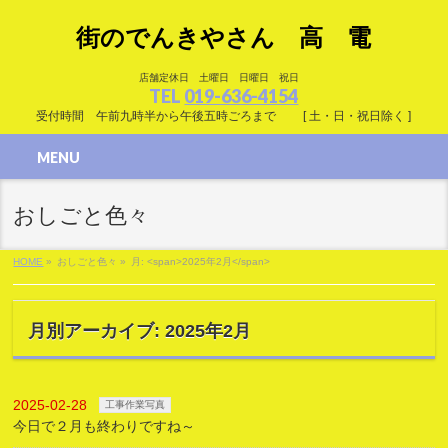
街のでんきやさん 高 電
店舗定休日 土曜日 日曜日 祝日
TEL
019-636-4154
受付時間 午前九時半から午後五時ごろまで [ 土・日・祝日除く ]
MENU
おしごと色々
HOME
»
おしごと色々
»
月: <span>2025年2月</span>
月別アーカイブ: 2025年2月
2025-02-28
工事作業写真
今日で２月も終わりですね～