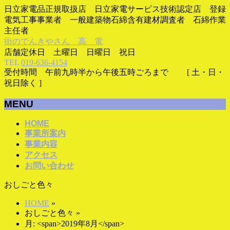
日立家電品正規取扱店 日立家電サービス技術認定店 登録
電気工事事業者 一般建築物石綿含有建材調査者 石綿作業
主任者
街のでんきやさん 高 電
店舗定休日 土曜日 日曜日 祝日
TEL
019-636-4154
受付時間 午前九時半から午後五時ごろまで [ 土・日・
祝日除く ]
MENU
メ
HOME
事業所案内
ニ
事業内容
ュ
アクセス
ー
お問い合わせ
を
飛
おしごと色々
ば
す
HOME
»
おしごと色々
»
月: <span>2019年8月</span>