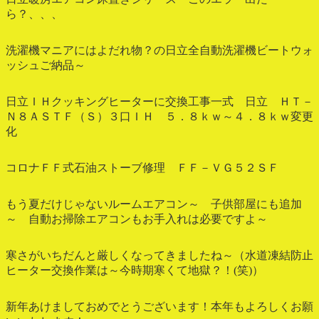
ら？、、、
洗濯機マニアにはよだれ物？の日立全自動洗濯機ビートウォ
ッシュご納品～
日立ＩＨクッキングヒーターに交換工事一式 日立 ＨＴ－
Ｎ８ＡＳＴＦ（Ｓ）３口ＩＨ ５．８ｋｗ～４．８ｋｗ変更
化
コロナＦＦ式石油ストーブ修理 ＦＦ－ＶＧ５２ＳＦ
もう夏だけじゃないルームエアコン～ 子供部屋にも追加
～ 自動お掃除エアコンもお手入れは必要ですよ～
寒さがいちだんと厳しくなってきましたね～（水道凍結防止
ヒーター交換作業は～今時期寒くて地獄？！(笑)）
新年あけましておめでとうございます！本年もよろしくお願