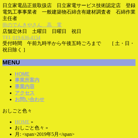
日立家電品正規取扱店 日立家電サービス技術認定店 登録
電気工事事業者 一般建築物石綿含有建材調査者 石綿作業
主任者
街のでんきやさん 高 電
店舗定休日 土曜日 日曜日 祝日
TEL
019-636-4154
受付時間 午前九時半から午後五時ごろまで [ 土・日・
祝日除く ]
MENU
メ
HOME
事業所案内
ニ
事業内容
ュ
アクセス
ー
お問い合わせ
を
飛
おしごと色々
ば
す
HOME
»
おしごと色々
»
月: <span>2019年5月</span>