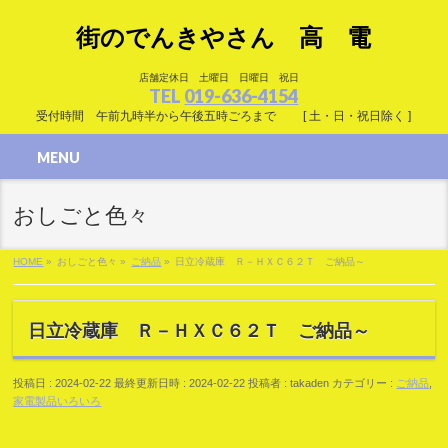
街のでんきやさん 高 電
店舗定休日 土曜日 日曜日 祝日
TEL
019-636-4154
受付時間 午前九時半から午後五時ごろまで [ 土・日・祝日除く ]
MENU
おしごと色々
HOME
»
おしごと色々
»
ご納品
»
日立冷蔵庫 Ｒ－ＨＸＣ６２Ｔ ご納品～
日立冷蔵庫 Ｒ－ＨＸＣ６２Ｔ ご納品～
投稿日 : 2024-02-22
最終更新日時 : 2024-02-22
投稿者 :
takaden
カテゴリー :
ご納品
,
家電製品いろいろ