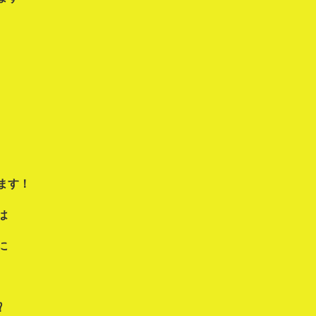
ます！
は
に
⁉