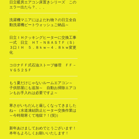
日立暖房エアコン床置きシリーズ この
エラー出たら？、、、
洗濯機マニアにはよだれ物？の日立全自
動洗濯機ビートウォッシュご納品～
日立ＩＨクッキングヒーターに交換工事
一式 日立 ＨＴ－Ｎ８ＡＳＴＦ（Ｓ）
３口ＩＨ ５．８ｋｗ～４．８ｋｗ変更
化
コロナＦＦ式石油ストーブ修理 ＦＦ－
ＶＧ５２ＳＦ
もう夏だけじゃないルームエアコン～
子供部屋にも追加～ 自動お掃除エアコ
ンもお手入れは必要ですよ～
寒さがいちだんと厳しくなってきました
ね～（水道凍結防止ヒーター交換作業は
～今時期寒くて地獄？！(笑)）
新年あけましておめでとうございます！
本年もよろしくお願いいたします！