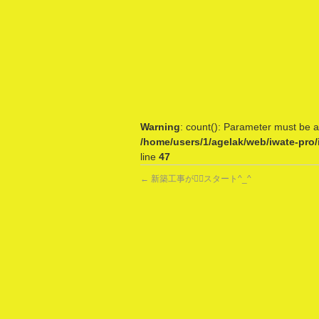
Warning
: count(): Parameter must be a
/home/users/1/agelak/web/iwate-pro
line
47
←
新築工事が👷‍♂️スタート^_^