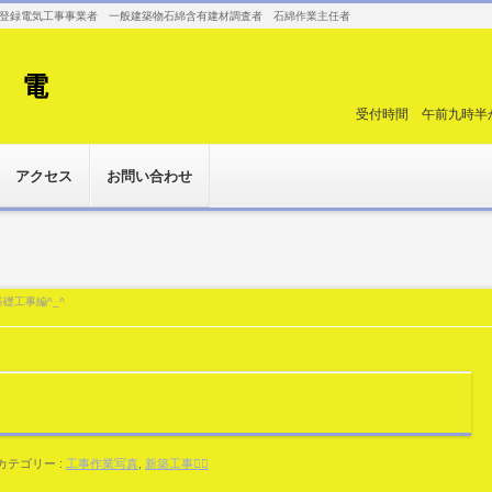
登録電気工事事業者 一般建築物石綿含有建材調査者 石綿作業主任者
 電
受付時間 午前九時半
アクセス
お問い合わせ
️基礎工事編^_^
カテゴリー :
工事作業写真
,
新築工事👷‍♂️