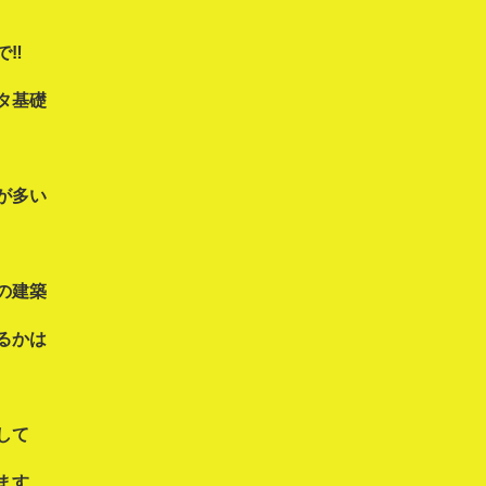
で‼
タ基礎
が多い
の建築
るかは
して
ます