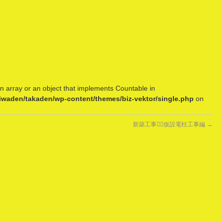
n array or an object that implements Countable in
/iwaden/takaden/wp-content/themes/biz-vektor/single.php
on
新築工事👷‍♂️仮設電柱工事編
→