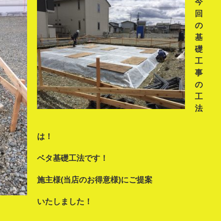
今
回
の
基
礎
工
事
の
工
法
は！
ベタ基礎工法です！
施主様(当店のお得意様)にご提案
いたしました！