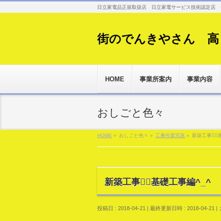
日立家電品正規取扱店 日立家電サービス技術認定店 
街のでんきやさん 高
HOME
事業所案内
事業内容
おしごと色々
HOME
»
おしごと色々
»
工事作業写真
»
新築工事👷‍♂
新築工事👷‍♂️基礎工事編^_^
投稿日 : 2018-04-21
最終更新日時 : 2018-04-21