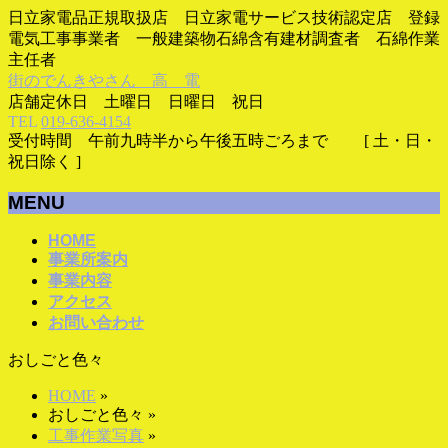
日立家電品正規取扱店 日立家電サービス技術認定店 登録
電気工事事業者 一般建築物石綿含有建材調査者 石綿作業
主任者
街のでんきやさん 高 電
店舗定休日 土曜日 日曜日 祝日
TEL
019-636-4154
受付時間 午前九時半から午後五時ごろまで [ 土・日・
祝日除く ]
MENU
メ
HOME
事業所案内
ニ
事業内容
ュ
アクセス
ー
お問い合わせ
を
飛
おしごと色々
ば
す
HOME
»
おしごと色々
»
工事作業写真
»