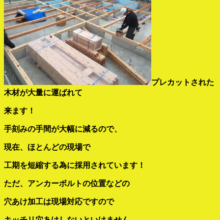
プレカットされた
木材が大量に運ばれて
来ます！
手刻みの手間が
大幅に減るので、
現在、ほとんどの現場で
工期を短縮する為に
採用されています！
ただ、アンカーボルトの位置などの
穴あけ加工は
現場対応
ですので
キッチリ穴あけしないと
いけません。