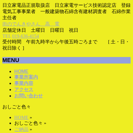
日立家電品正規取扱店 日立家電サービス技術認定店 登録
電気工事事業者 一般建築物石綿含有建材調査者 石綿作業
主任者
街のでんきやさん 高 電
店舗定休日 土曜日 日曜日 祝日
TEL
019-636-4154
受付時間 午前九時半から午後五時ごろまで [ 土・日・
祝日除く ]
MENU
メ
HOME
事業所案内
ニ
事業内容
ュ
アクセス
ー
お問い合わせ
を
飛
おしごと色々
ば
す
HOME
»
おしごと色々
»
ご納品
»