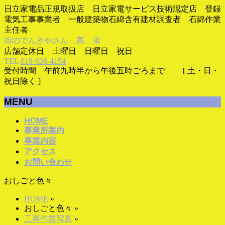
日立家電品正規取扱店 日立家電サービス技術認定店 登録
電気工事事業者 一般建築物石綿含有建材調査者 石綿作業
主任者
街のでんきやさん 高 電
店舗定休日 土曜日 日曜日 祝日
TEL
019-636-4154
受付時間 午前九時半から午後五時ごろまで [ 土・日・
祝日除く ]
MENU
メ
HOME
事業所案内
ニ
事業内容
ュ
アクセス
ー
お問い合わせ
を
飛
おしごと色々
ば
す
HOME
»
おしごと色々
»
工事作業写真
»