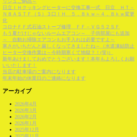
ッシュご納品～
日立ＩＨクッキングヒーターに交換工事一式 日立 ＨＴ－
Ｎ８ＡＳＴＦ（Ｓ）３口ＩＨ ５．８ｋｗ～４．８ｋｗ変更
化
コロナＦＦ式石油ストーブ修理 ＦＦ－ＶＧ５２ＳＦ
もう夏だけじゃないルームエアコン～ 子供部屋にも追加
～ 自動お掃除エアコンもお手入れは必要ですよ～
寒さがいちだんと厳しくなってきましたね～（水道凍結防止
ヒーター交換作業は～今時期寒くて地獄？！(笑)）
新年あけましておめでとうございます！本年もよろしくお願
いいたします！
当店の駐車場のご案内になります
年末年始の休業日のご連絡になります
アーカイブ
2026年4月
2026年3月
2026年2月
2026年1月
2025年12月
2025年11月