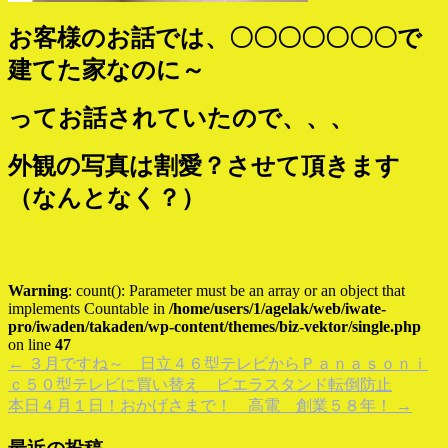
お客様のお話では、〇〇〇〇〇〇〇で
建てた家なのに～
ってお話されていたので、、、
外観の写真は割愛？させて頂きます
（なんとなく？）
Warning
: count(): Parameter must be an array or an object that
implements Countable in
/home/users/1/agelak/web/iwate-
pro/iwaden/takaden/wp-content/themes/biz-vektor/single.php
on line
47
←
３月ですね～ 日立４６型テレビからＰａｎａｓｏｎｉ
ｃ５０型テレビに買い替え ビエラスタンド転倒防止
本日４月１日！おかげさまで！ 高電 創業５８年！
→