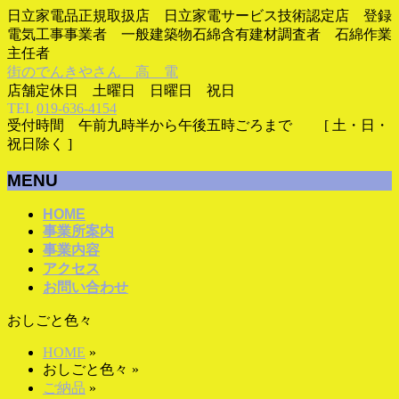
日立家電品正規取扱店 日立家電サービス技術認定店 登録
電気工事事業者 一般建築物石綿含有建材調査者 石綿作業
主任者
街のでんきやさん 高 電
店舗定休日 土曜日 日曜日 祝日
TEL
019-636-4154
受付時間 午前九時半から午後五時ごろまで [ 土・日・
祝日除く ]
MENU
メ
HOME
事業所案内
ニ
事業内容
ュ
アクセス
ー
お問い合わせ
を
飛
おしごと色々
ば
す
HOME
»
おしごと色々
»
ご納品
»